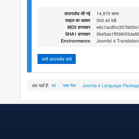
डाउनलोड की गई
14,975 समय
फाइल का आकार
500.40 kB
MD5 हस्ताक्षर
e6c1acdfcc357bbf2e
SHA1 हस्ताक्षर
0b45ae1ff3990f3da8
Environments
Joomla! 4 Translation
अभी डाउनलोड करो
आप यहाँ हैं:
घर
/
भाषा पैक
/
Joomla 4 Language Packag