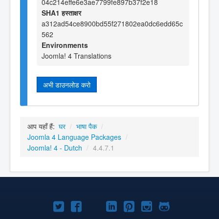
04c214effe6e3ae7799fe897b37f2e18
SHA1 हस्ताक्षर
a312ad54ce8900bd55f271802ea0dc6edd65c
562
Environments
Joomla! 4 Translations
अभी डाउनलोड करो
आप यहाँ हैं:
घर
/
भाषा पैक
/
Joomla 4 Language Packages
/
Joomla! 4 - Dutch
/
4.4.7.1
Joomla!
Joomla!
Joomla!
Joomla!
Joomla!
Joomla!
Joomla!