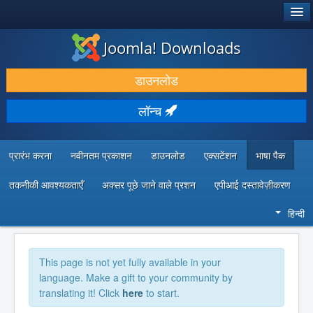
®
जूमला!
Joomla! Downloads
डाउनलोड करें और बढ़ाएं
डाउनलोड
खोजें और जानें
लॉन्च
सामुदायिक समर्थन
डेवलपर संसाधन
प्रारंभ करना
नवीनतम प्रकाशन
डाउनलोड
एक्सटेंशन
भाषा पैक
तकनीकी आवश्यकताएँ
अक्सर पूछे जाने वाले प्रशन
एपीआई दस्तावेज़ीकरण
हिन्दी
This page is not yet fully available in your
language. Make a gift to your community by
translating it! Click
here
to start.