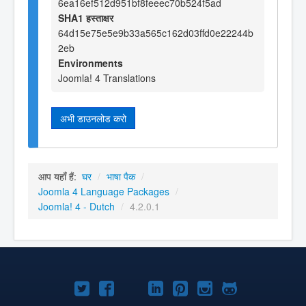
6ea16ef512d951bf8feeec70b524f5ad
SHA1 हस्ताक्षर
64d15e75e5e9b33a565c162d03ffd0e22244b
2eb
Environments
Joomla! 4 Translations
अभी डाउनलोड करो
आप यहाँ हैं:
घर
/
भाषा पैक
/
Joomla 4 Language Packages
/
Joomla! 4 - Dutch
/
4.2.0.1
Joomla!
Joomla!
Joomla!
Joomla!
Joomla!
Joomla!
Joomla!