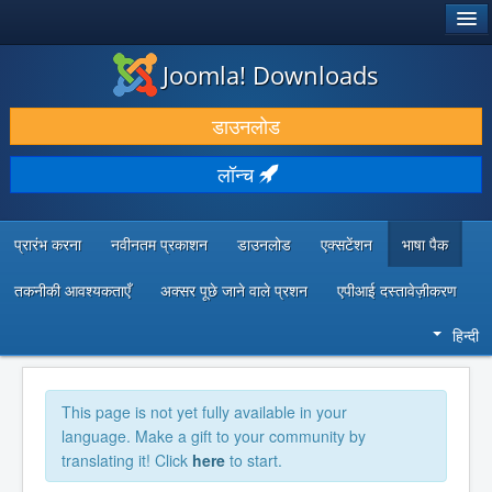
®
जूमला!
Joomla! Downloads
डाउनलोड करें और बढ़ाएं
डाउनलोड
खोजें और जानें
लॉन्च
सामुदायिक समर्थन
डेवलपर संसाधन
प्रारंभ करना
नवीनतम प्रकाशन
डाउनलोड
एक्सटेंशन
भाषा पैक
तकनीकी आवश्यकताएँ
अक्सर पूछे जाने वाले प्रशन
एपीआई दस्तावेज़ीकरण
हिन्दी
This page is not yet fully available in your
language. Make a gift to your community by
translating it! Click
here
to start.