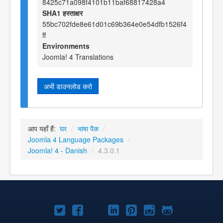
8425c71a098f4101b11baf68817428a4
SHA1 हस्ताक्षर
55bc702fde8e61d01c69b364e0e54dfb1526f4
ff
Environments
Joomla! 4 Translations
अभी डाउनलोड करो
आप यहाँ हैं:
घर
/
भाषा पैक
/
Joomla 4 Language Packages
/
Joomla! 4 - Danish
/
4.3.0.1
Joomla!
Joomla!
Joomla!
Joomla!
Joomla!
Joomla!
Joomla!