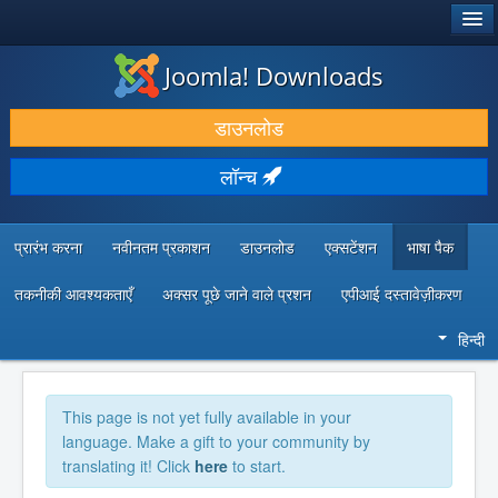
®
जूमला!
Joomla! Downloads
डाउनलोड करें और बढ़ाएं
डाउनलोड
खोजें और जानें
लॉन्च
सामुदायिक समर्थन
डेवलपर संसाधन
प्रारंभ करना
नवीनतम प्रकाशन
डाउनलोड
एक्सटेंशन
भाषा पैक
तकनीकी आवश्यकताएँ
अक्सर पूछे जाने वाले प्रशन
एपीआई दस्तावेज़ीकरण
हिन्दी
This page is not yet fully available in your
language. Make a gift to your community by
translating it! Click
here
to start.