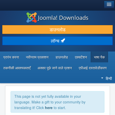
®
जूमला!
Joomla! Downloads
डाउनलोड करें और बढ़ाएं
डाउनलोड
खोजें और जानें
लॉन्च
सामुदायिक समर्थन
डेवलपर संसाधन
प्रारंभ करना
नवीनतम प्रकाशन
डाउनलोड
एक्सटेंशन
भाषा पैक
तकनीकी आवश्यकताएँ
अक्सर पूछे जाने वाले प्रशन
एपीआई दस्तावेज़ीकरण
हिन्दी
This page is not yet fully available in your
language. Make a gift to your community by
translating it! Click
here
to start.