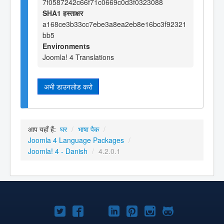
7f0587242c66f71c0669c0d3f0323088
SHA1 हस्ताक्षर
a168ce3b33cc7ebe3a8ea2eb8e16bc3f92321
bb5
Environments
Joomla! 4 Translations
अभी डाउनलोड करो
आप यहाँ हैं:
घर
/
भाषा पैक
/
Joomla 4 Language Packages
/
Joomla! 4 - Danish
/
4.2.0.1
Joomla!
Joomla!
Joomla!
Joomla!
Joomla!
Joomla!
Joomla!