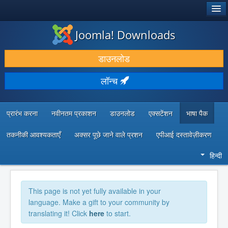
®
जूमला!
Joomla! Downloads
डाउनलोड करें और बढ़ाएं
डाउनलोड
खोजें और जानें
लॉन्च
सामुदायिक समर्थन
डेवलपर संसाधन
प्रारंभ करना
नवीनतम प्रकाशन
डाउनलोड
एक्सटेंशन
भाषा पैक
तकनीकी आवश्यकताएँ
अक्सर पूछे जाने वाले प्रशन
एपीआई दस्तावेज़ीकरण
हिन्दी
This page is not yet fully available in your
language. Make a gift to your community by
translating it! Click
here
to start.