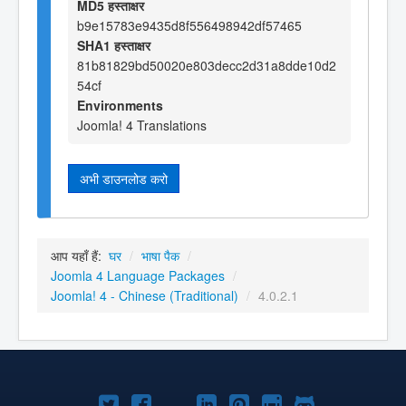
MD5 हस्ताक्षर
b9e15783e9435d8f556498942df57465
SHA1 हस्ताक्षर
81b81829bd50020e803decc2d31a8dde10d2
54cf
Environments
Joomla! 4 Translations
अभी डाउनलोड करो
आप यहाँ हैं:
घर
/
भाषा पैक
/
Joomla 4 Language Packages
/
Joomla! 4 - Chinese (Traditional)
/
4.0.2.1
Joomla!
Joomla!
Joomla!
Joomla!
Joomla!
Joomla!
Joomla!