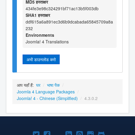
MD5 हस्ताक्षर
434fe3e98c324291bf71ac13b5f003db
SHA1 हस्ताक्षर
ddf615a6a891ec3d6b9dcabada65845709a8a
232
Environments
Joomla! 4 Translations
अभी डाउनलोड करो
आप यहाँ हैं:
घर
/
भाषा पैक
/
Joomla 4 Language Packages
/
Joomla! 4 - Chinese (Simplified)
/
4.3.0.2
Joomla!
Joomla!
Joomla!
Joomla!
Joomla!
Joomla!
Joomla!