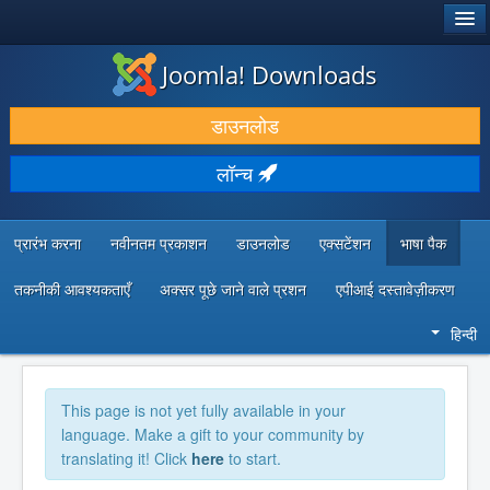
®
जूमला!
Joomla! Downloads
डाउनलोड करें और बढ़ाएं
डाउनलोड
खोजें और जानें
लॉन्च
सामुदायिक समर्थन
डेवलपर संसाधन
प्रारंभ करना
नवीनतम प्रकाशन
डाउनलोड
एक्सटेंशन
भाषा पैक
तकनीकी आवश्यकताएँ
अक्सर पूछे जाने वाले प्रशन
एपीआई दस्तावेज़ीकरण
हिन्दी
This page is not yet fully available in your
language. Make a gift to your community by
translating it! Click
here
to start.