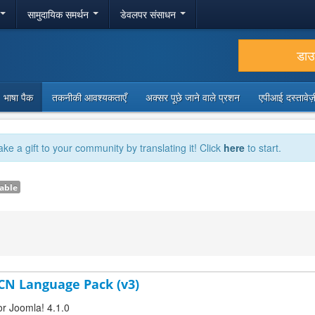
सामुदायिक समर्थन
डेवलपर संसाधन
डा
भाषा पैक
तकनीकी आवश्यकताएँ
अक्सर पूछे जाने वाले प्रशन
एपीआई दस्तावे
ake a gift to your community by translating it! Click
here
to start.
able
-CN Language Pack (v3)
or Joomla! 4.1.0