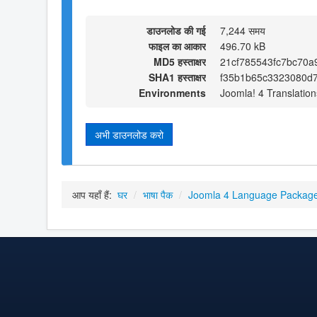
डाउनलोड की गई
7,244 समय
फाइल का आकार
496.70 kB
MD5 हस्ताक्षर
21cf785543fc7bc70a
SHA1 हस्ताक्षर
f35b1b65c3323080d
Environments
Joomla! 4 Translation
अभी डाउनलोड करो
आप यहाँ हैं:
घर
/
भाषा पैक
/
Joomla 4 Language Packag