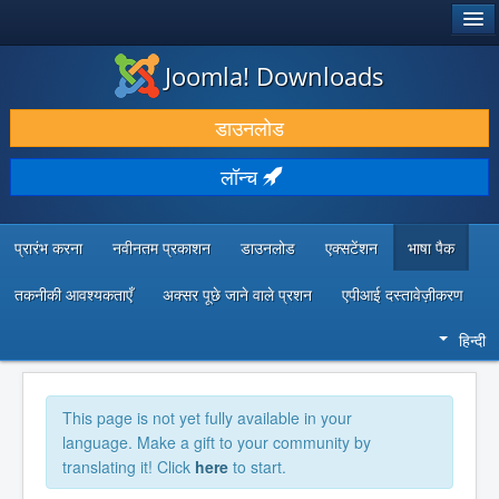
®
जूमला!
Joomla! Downloads
डाउनलोड करें और बढ़ाएं
डाउनलोड
खोजें और जानें
लॉन्च
सामुदायिक समर्थन
डेवलपर संसाधन
प्रारंभ करना
नवीनतम प्रकाशन
डाउनलोड
एक्सटेंशन
भाषा पैक
तकनीकी आवश्यकताएँ
अक्सर पूछे जाने वाले प्रशन
एपीआई दस्तावेज़ीकरण
हिन्दी
This page is not yet fully available in your
language. Make a gift to your community by
translating it! Click
here
to start.