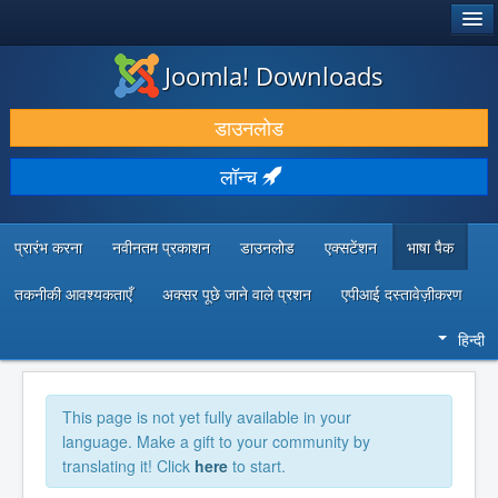
®
जूमला!
Joomla! Downloads
डाउनलोड करें और बढ़ाएं
डाउनलोड
खोजें और जानें
लॉन्च
सामुदायिक समर्थन
डेवलपर संसाधन
प्रारंभ करना
नवीनतम प्रकाशन
डाउनलोड
एक्सटेंशन
भाषा पैक
तकनीकी आवश्यकताएँ
अक्सर पूछे जाने वाले प्रशन
एपीआई दस्तावेज़ीकरण
हिन्दी
This page is not yet fully available in your
language. Make a gift to your community by
translating it! Click
here
to start.