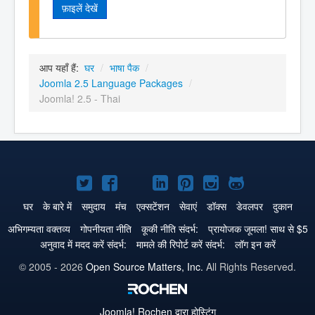
फ़ाइलें देखें
आप यहाँ हैं:
घर
/
भाषा पैक
/
Joomla 2.5 Language Packages
/
Joomla! 2.5 - Thai
Joomla!
Joomla!
Joomla!
Joomla!
Joomla!
Joomla!
Joomla!
Twitter
Facebook
GitHub
LinkedIn
Pinterest
Instagram
GitHub
घर
के बारे में
समुदाय
मंच
एक्सटेंशन
सेवाएं
डॉक्स
डेवलपर
दुकान
पे
पे
पे
पे
पे
पे
पे
अभिगम्यता वक्तव्य
गोपनीयता नीति
कूकी नीति संदर्भ:
प्रायोजक जूमला! साथ से $5
अनुवाद में मदद करें संदर्भ:
मामले की रिपोर्ट करें संदर्भ:
लॉग इन करें
© 2005 - 2026
Open Source Matters, Inc.
All Rights Reserved.
Joomla!
Rochen द्वारा होस्टिंग