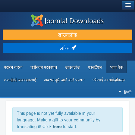
®
जूमला!
Joomla! Downloads
डाउनलोड करें और बढ़ाएं
डाउनलोड
खोजें और जानें
लॉन्च
सामुदायिक समर्थन
डेवलपर संसाधन
प्रारंभ करना
नवीनतम प्रकाशन
डाउनलोड
एक्सटेंशन
भाषा पैक
तकनीकी आवश्यकताएँ
अक्सर पूछे जाने वाले प्रशन
एपीआई दस्तावेज़ीकरण
हिन्दी
This page is not yet fully available in your
language. Make a gift to your community by
translating it! Click
here
to start.