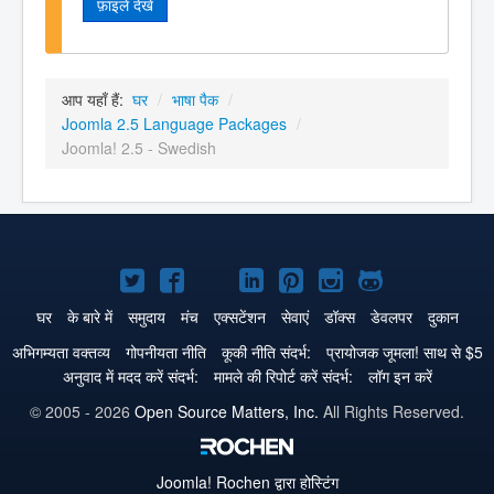
फ़ाइलें देखें
आप यहाँ हैं:
घर
/
भाषा पैक
/
Joomla 2.5 Language Packages
/
Joomla! 2.5 - Swedish
Joomla!
Joomla!
Joomla!
Joomla!
Joomla!
Joomla!
Joomla!
Twitter
Facebook
GitHub
LinkedIn
Pinterest
Instagram
GitHub
घर
के बारे में
समुदाय
मंच
एक्सटेंशन
सेवाएं
डॉक्स
डेवलपर
दुकान
पे
पे
पे
पे
पे
पे
पे
अभिगम्यता वक्तव्य
गोपनीयता नीति
कूकी नीति संदर्भ:
प्रायोजक जूमला! साथ से $5
अनुवाद में मदद करें संदर्भ:
मामले की रिपोर्ट करें संदर्भ:
लॉग इन करें
© 2005 - 2026
Open Source Matters, Inc.
All Rights Reserved.
Joomla!
Rochen द्वारा होस्टिंग