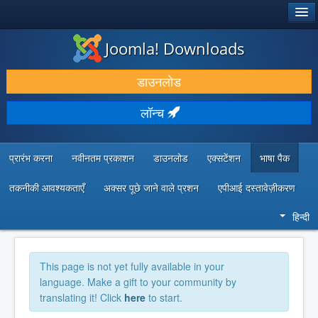
®
जूमला!
Joomla! Downloads
डाउनलोड करें और बढ़ाएं
डाउनलोड
खोजें और जानें
लॉन्च
सामुदायिक समर्थन
डेवलपर संसाधन
प्रारंभ करना
नवीनतम प्रकाशन
डाउनलोड
एक्सटेंशन
भाषा पैक
तकनीकी आवश्यकताएँ
अक्सर पूछे जाने वाले प्रशन
एपीआई दस्तावेज़ीकरण
हिन्दी
This page is not yet fully available in your
language. Make a gift to your community by
translating it! Click
here
to start.