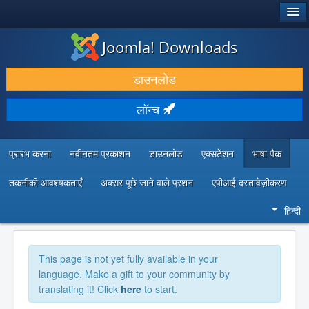
®
जूमला!
Joomla! Downloads
डाउनलोड करें और बढ़ाएं
डाउनलोड
खोजें और जानें
लॉन्च
सामुदायिक समर्थन
डेवलपर संसाधन
प्रारंभ करना
नवीनतम प्रकाशन
डाउनलोड
एक्सटेंशन
भाषा पैक
तकनीकी आवश्यकताएँ
अक्सर पूछे जाने वाले प्रशन
एपीआई दस्तावेज़ीकरण
हिन्दी
This page is not yet fully available in your
language. Make a gift to your community by
translating it! Click
here
to start.