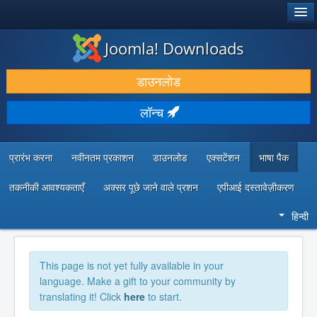
®
जूमला!
Joomla! Downloads
डाउनलोड करें और बढ़ाएं
डाउनलोड
खोजें और जानें
लॉन्च
सामुदायिक समर्थन
डेवलपर संसाधन
प्रारंभ करना
नवीनतम प्रकाशन
डाउनलोड
एक्सटेंशन
भाषा पैक
तकनीकी आवश्यकताएँ
अक्सर पूछे जाने वाले प्रशन
एपीआई दस्तावेज़ीकरण
हिन्दी
This page is not yet fully available in your
language. Make a gift to your community by
translating it! Click
here
to start.