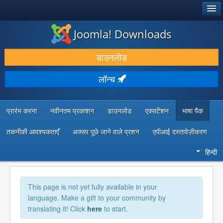
®
जूमला!
Joomla! Downloads
डाउनलोड करें और बढ़ाएं
डाउनलोड
खोजें और जानें
लॉन्च
सामुदायिक समर्थन
डेवलपर संसाधन
प्रारंभ करना
नवीनतम प्रकाशन
डाउनलोड
एक्सटेंशन
भाषा पैक
तकनीकी आवश्यकताएँ
अक्सर पूछे जाने वाले प्रशन
एपीआई दस्तावेज़ीकरण
हिन्दी
This page is not yet fully available in your
language. Make a gift to your community by
translating it! Click
here
to start.