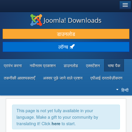
®
जूमला!
Joomla! Downloads
डाउनलोड करें और बढ़ाएं
डाउनलोड
खोजें और जानें
लॉन्च
सामुदायिक समर्थन
डेवलपर संसाधन
प्रारंभ करना
नवीनतम प्रकाशन
डाउनलोड
एक्सटेंशन
भाषा पैक
तकनीकी आवश्यकताएँ
अक्सर पूछे जाने वाले प्रशन
एपीआई दस्तावेज़ीकरण
हिन्दी
This page is not yet fully available in your
language. Make a gift to your community by
translating it! Click
here
to start.