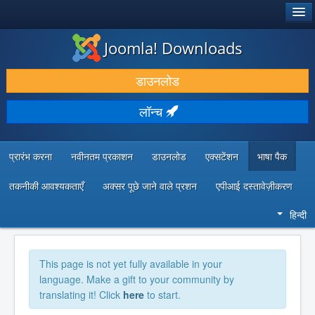
®
जूमला!
Joomla! Downloads
डाउनलोड करें और बढ़ाएं
डाउनलोड
खोजें और जानें
लॉन्च
सामुदायिक समर्थन
डेवलपर संसाधन
प्रारंभ करना
नवीनतम प्रकाशन
डाउनलोड
एक्सटेंशन
भाषा पैक
तकनीकी आवश्यकताएँ
अक्सर पूछे जाने वाले प्रशन
एपीआई दस्तावेज़ीकरण
हिन्दी
This page is not yet fully available in your
language. Make a gift to your community by
translating it! Click
here
to start.