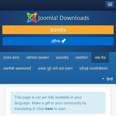
®
जूमला!
Joomla! Downloads
डाउनलोड करें और बढ़ाएं
डाउनलोड
खोजें और जानें
लॉन्च
सामुदायिक समर्थन
डेवलपर संसाधन
प्रारंभ करना
नवीनतम प्रकाशन
डाउनलोड
एक्सटेंशन
भाषा पैक
तकनीकी आवश्यकताएँ
अक्सर पूछे जाने वाले प्रशन
एपीआई दस्तावेज़ीकरण
हिन्दी
This page is not yet fully available in your
language. Make a gift to your community by
translating it! Click
here
to start.