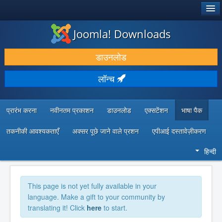
®
जूमला!
Joomla! Downloads
डाउनलोड करें और बढ़ाएं
डाउनलोड
खोजें और जानें
लॉन्च
सामुदायिक समर्थन
डेवलपर संसाधन
प्रारंभ करना
नवीनतम प्रकाशन
डाउनलोड
एक्सटेंशन
भाषा पैक
तकनीकी आवश्यकताएँ
अक्सर पूछे जाने वाले प्रशन
एपीआई दस्तावेज़ीकरण
हिन्दी
This page is not yet fully available in your
language. Make a gift to your community by
translating it! Click
here
to start.