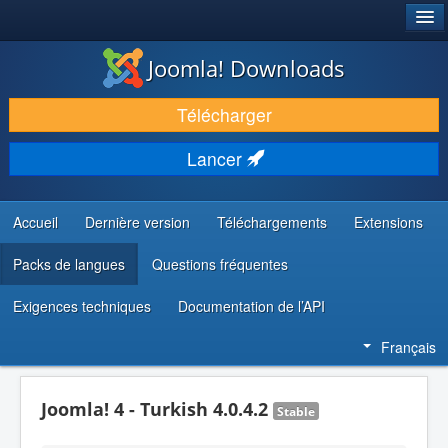
®
JOOMLA!
Joomla! Downloads
TÉLÉCHARGER & ÉTENDRE
Télécharger
DÉCOUVRIR & APPRENDRE
Lancer
COMMUNAUTÉ & SUPPORT
RESSOURCES DÉVELOPPEURS
Accueil
Dernière version
Téléchargements
Extensions
Packs de langues
Questions fréquentes
Exigences techniques
Documentation de l’API
Français
Joomla! 4 - Turkish 4.0.4.2
Stable