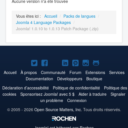
Aucune version n'a été trouvée
Vous êtes ici :
Accueil
/
Packs de langues
/
Joomla 4 Language Packages
/
Joomla! 1.0.10 to 1.0.13 Patch Package (.zip)
Joomla!
Joomla!
Joomla!
Joomla!
Joomla!
Joomla!
Joomla!
sur
sur
sur
sur
sur
sur
sur
Accueil
À propos
Communauté
Forum
Extensions
Services
Documentation
Développeurs
Boutique
Twitter
Facebook
YouTube
LinkedIn
Pinterest
Instagram
GitHub
Déclaration d’accessibilité
Politique de confidentialité
Politique des
cookies
Sponsorisez Joomla! avec 5 $
Aider à traduire
Signaler
un problème
Connexion
© 2005 - 2026
Open Source Matters, Inc.
Tous droits réservés.
Joomla!
est hébergé par Rochen