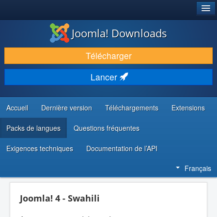
®
JOOMLA!
Joomla! Downloads
TÉLÉCHARGER & ÉTENDRE
Télécharger
DÉCOUVRIR & APPRENDRE
Lancer
COMMUNAUTÉ & SUPPORT
RESSOURCES DÉVELOPPEURS
Accueil
Dernière version
Téléchargements
Extensions
Packs de langues
Questions fréquentes
Exigences techniques
Documentation de l’API
Français
Joomla! 4 - Swahili