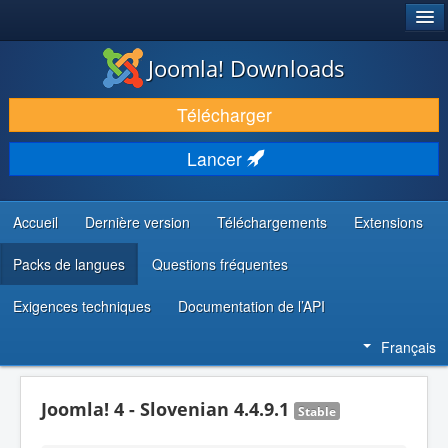
®
JOOMLA!
Joomla! Downloads
TÉLÉCHARGER & ÉTENDRE
Télécharger
DÉCOUVRIR & APPRENDRE
Lancer
COMMUNAUTÉ & SUPPORT
RESSOURCES DÉVELOPPEURS
Accueil
Dernière version
Téléchargements
Extensions
Packs de langues
Questions fréquentes
Exigences techniques
Documentation de l’API
Français
Joomla! 4 - Slovenian 4.4.9.1
Stable