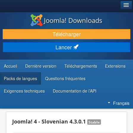
®
JOOMLA!
Joomla! Downloads
TÉLÉCHARGER & ÉTENDRE
Télécharger
DÉCOUVRIR & APPRENDRE
Lancer
COMMUNAUTÉ & SUPPORT
RESSOURCES DÉVELOPPEURS
Accueil
Dernière version
Téléchargements
Extensions
Packs de langues
Questions fréquentes
Exigences techniques
Documentation de l’API
Français
Joomla! 4 - Slovenian 4.3.0.1
Stable