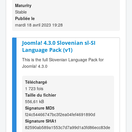
Maturity
Stable
Publiée le
mardi 18 avril 2023 19:28
Joomla! 4.3.0 Slovenian sl-SI
Language Pack (v1)
This is the full Slovenian Language Pack for
Joomla! 4.3.0
Téléchargé
1 723 fois
Taille du fichier
556,61 kB
Signature MD5
f24c54466747bc3f2ea04fef4691890d
Signature SHA1
82590ab589a1553c7d7a99d1a3fd86ecc83de