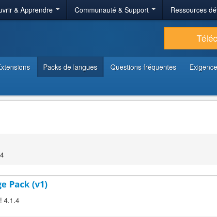
vrir & Apprendre
Communauté & Support
Ressources dé
Télé
xtensions
Packs de langues
Questions fréquentes
Exigence
04
ge Pack (v1)
! 4.1.4