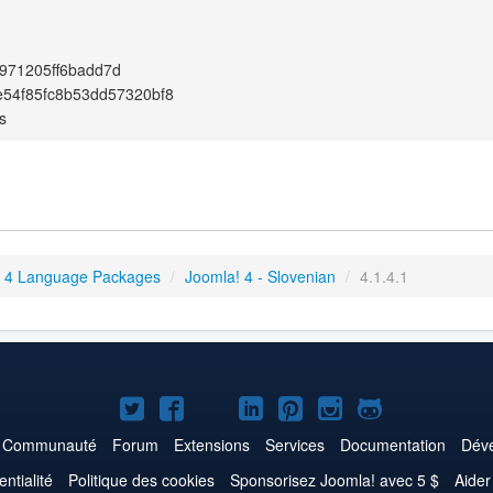
971205ff6badd7d
e54f85fc8b53dd57320bf8
s
 4 Language Packages
/
Joomla! 4 - Slovenian
/
4.1.4.1
Joomla!
Joomla!
Joomla!
Joomla!
Joomla!
Joomla!
Joomla!
sur
sur
sur
sur
sur
sur
sur
Communauté
Forum
Extensions
Services
Documentation
Déve
Twitter
Facebook
YouTube
LinkedIn
Pinterest
Instagram
GitHub
entialité
Politique des cookies
Sponsorisez Joomla! avec 5 $
Aider