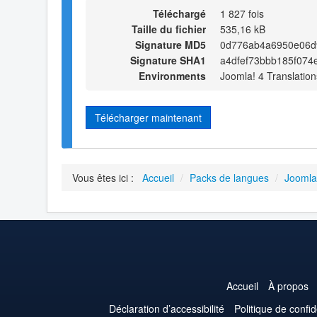
Téléchargé
1 827 fois
Taille du fichier
535,16 kB
Signature MD5
0d776ab4a6950e06d
Signature SHA1
a4dfef73bbb185f074
Environments
Joomla! 4 Translation
Télécharger maintenant
Vous êtes ici :
Accueil
/
Packs de langues
/
Joomla
Accueil
À propos
Déclaration d’accessibilité
Politique de confid