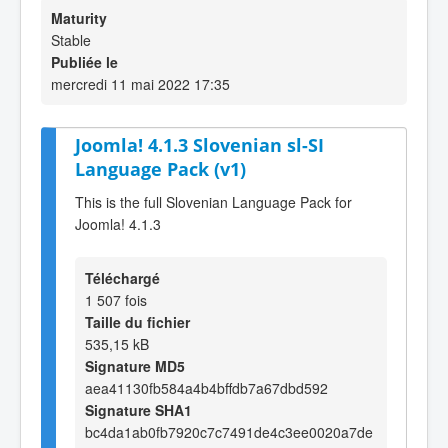
Maturity
Stable
Publiée le
mercredi 11 mai 2022 17:35
Joomla! 4.1.3 Slovenian sl-SI
Language Pack (v1)
This is the full Slovenian Language Pack for
Joomla! 4.1.3
Téléchargé
1 507 fois
Taille du fichier
535,15 kB
Signature MD5
aea41130fb584a4b4bffdb7a67dbd592
Signature SHA1
bc4da1ab0fb7920c7c7491de4c3ee0020a7de