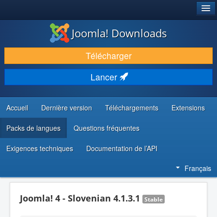
®
JOOMLA!
Joomla! Downloads
TÉLÉCHARGER & ÉTENDRE
Télécharger
DÉCOUVRIR & APPRENDRE
Lancer
COMMUNAUTÉ & SUPPORT
RESSOURCES DÉVELOPPEURS
Accueil
Dernière version
Téléchargements
Extensions
Packs de langues
Questions fréquentes
Exigences techniques
Documentation de l’API
Français
Joomla! 4 - Slovenian 4.1.3.1
Stable