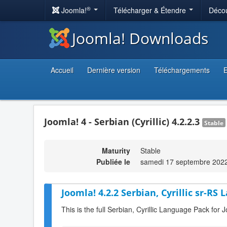
®
Joomla!
Télécharger & Étendre
Décou
Joomla! Downloads
Accueil
Dernière version
Téléchargements
E
Joomla! 4 - Serbian (Cyrillic) 4.2.2.3
Stable
Maturity
Stable
Publiée le
samedi 17 septembre 202
Joomla! 4.2.2 Serbian, Cyrillic sr-RS
This is the full Serbian, Cyrillic Language Pack for 