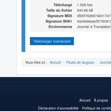
Téléchargé
1 528 fois
Taille du fichier
540,66 kB
Signature MD5
df65f762b9746317e
Signature SHA1
4ac6a9eaacf574fc91
Environments
Joomla! 4 Translation
Télécharger maintenant
Vous êtes ici :
Accueil
/
Packs de langues
/
Joomla
Accueil
À propos
Déclaration d’accessibilité
Politique de confid