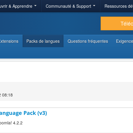
vrir & Apprendre
Communauté & Support
Ressources dé
Télé
xtensions
Packs de langues
Questions fréquentes
Exigence
2 08:18
 Language Pack (v3)
Joomla! 4.2.2