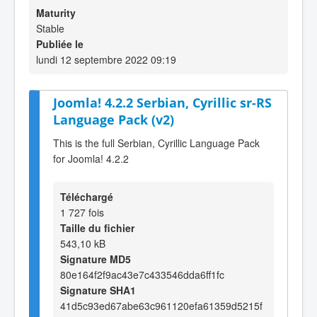
Maturity
Stable
Publiée le
lundi 12 septembre 2022 09:19
Joomla! 4.2.2 Serbian, Cyrillic sr-RS
Language Pack (v2)
This is the full Serbian, Cyrillic Language Pack
for Joomla! 4.2.2
Téléchargé
1 727 fois
Taille du fichier
543,10 kB
Signature MD5
80e164f2f9ac43e7c433546dda6ff1fc
Signature SHA1
41d5c93ed67abe63c961120efa61359d5215f