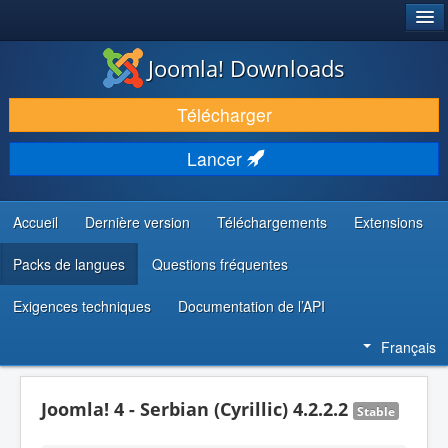
®
JOOMLA!
Joomla! Downloads
TÉLÉCHARGER & ÉTENDRE
Télécharger
DÉCOUVRIR & APPRENDRE
Lancer
COMMUNAUTÉ & SUPPORT
RESSOURCES DÉVELOPPEURS
Accueil
Dernière version
Téléchargements
Extensions
Packs de langues
Questions fréquentes
Exigences techniques
Documentation de l’API
Français
Joomla! 4 - Serbian (Cyrillic) 4.2.2.2
Stable