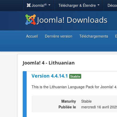
®
Joomla!
Télécharger & Étendre
Décou
Joomla! Downloads
Accueil
Dernière version
Téléchargements
E
Joomla! 4 - Lithuanian
Version 4.4.14.1
Stable
This is the Lithuanian Language Pack for Joomla! 4
Maturity
Stable
Publiée le
mercredi 16 avril 202