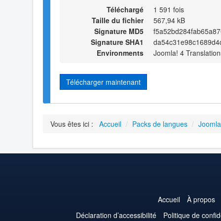
Téléchargé
1 591 fois
Taille du fichier
567,94 kB
Signature MD5
f5a52bd284fab65a8
Signature SHA1
da54c31e98c1689d4
Environments
Joomla! 4 Translation
Télécharger maintenant
Vous êtes ici :
Accueil
/
Packs de langues
/
Joomla
Accueil
À propos
Déclaration d’accessibilité
Politique de confid