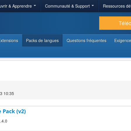
vrir & Apprendre
Communauté & Support
Ressources dé
Télé
xtensions
Packs de langues
Questions fréquentes
Exigence
3 10:35
 Pack (v2)
.4.0