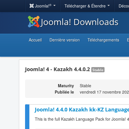
®
Joomla!
Télécharger & Étendre
Décou
Joomla! Downloads
Accueil
Dernière version
Téléchargements
E
Joomla! 4 - Kazakh 4.4.0.2
Stable
Maturity
Stable
Publiée le
vendredi 17 novembre 202
Joomla! 4.4.0 Kazakh kk-KZ Language
This is the full Kazakh Language Pack for Joomla! 4