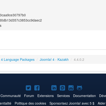
70caa9ce30797b0
d0db13d357c3853cc9daec2
s
 4 Language Packages
/
Joomla! 4 - Kazakh
/
4.4.0.2
Joomla!
Joomla!
Joomla!
Joomla!
Joomla!
Joomla!
Joomla!
sur
sur
sur
sur
sur
sur
sur
Communauté
Forum
Extensions
Services
Documentation
Déve
Twitter
Facebook
YouTube
LinkedIn
Pinterest
Instagram
GitHub
entialité
Politique des cookies
Sponsorisez Joomla! avec 5 $
Aider