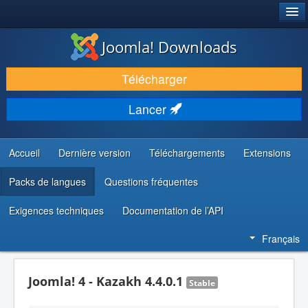
®
JOOMLA!
Joomla! Downloads
TÉLÉCHARGER & ÉTENDRE
Télécharger
DÉCOUVRIR & APPRENDRE
Lancer
COMMUNAUTÉ & SUPPORT
RESSOURCES DÉVELOPPEURS
Accueil
Dernière version
Téléchargements
Extensions
Packs de langues
Questions fréquentes
Exigences techniques
Documentation de l’API
Français
Joomla! 4 - Kazakh 4.4.0.1
Stable