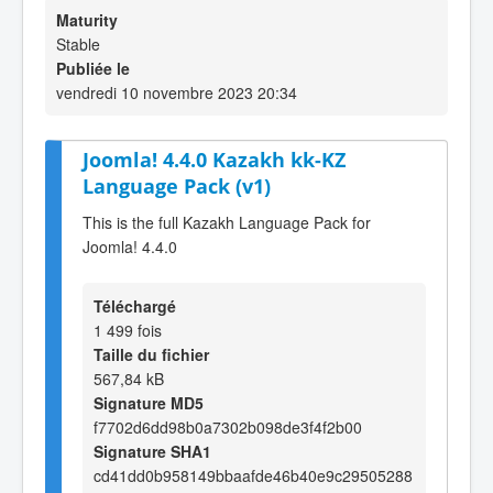
Maturity
Stable
Publiée le
vendredi 10 novembre 2023 20:34
Joomla! 4.4.0 Kazakh kk-KZ
Language Pack (v1)
This is the full Kazakh Language Pack for
Joomla! 4.4.0
Téléchargé
1 499 fois
Taille du fichier
567,84 kB
Signature MD5
f7702d6dd98b0a7302b098de3f4f2b00
Signature SHA1
cd41dd0b958149bbaafde46b40e9c29505288