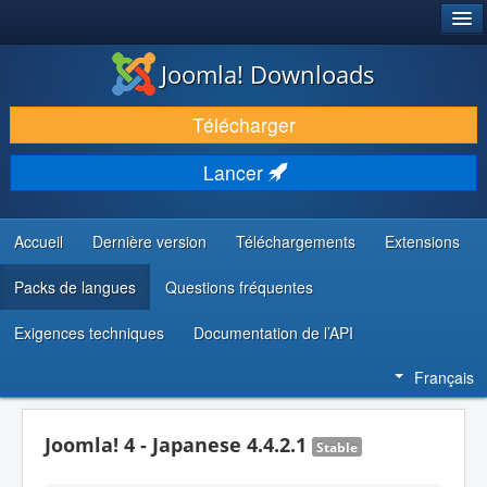
®
JOOMLA!
Joomla! Downloads
TÉLÉCHARGER & ÉTENDRE
Télécharger
DÉCOUVRIR & APPRENDRE
Lancer
COMMUNAUTÉ & SUPPORT
RESSOURCES DÉVELOPPEURS
Accueil
Dernière version
Téléchargements
Extensions
Packs de langues
Questions fréquentes
Exigences techniques
Documentation de l’API
Français
Joomla! 4 - Japanese 4.4.2.1
Stable