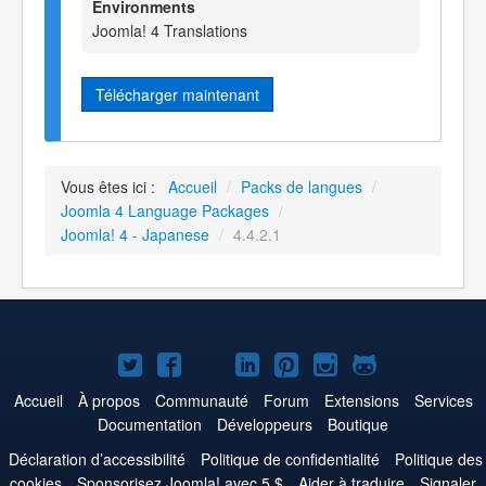
Environments
Joomla! 4 Translations
Télécharger maintenant
Vous êtes ici :
Accueil
/
Packs de langues
/
Joomla 4 Language Packages
/
Joomla! 4 - Japanese
/
4.4.2.1
Joomla!
Joomla!
Joomla!
Joomla!
Joomla!
Joomla!
Joomla!
sur
sur
sur
sur
sur
sur
sur
Accueil
À propos
Communauté
Forum
Extensions
Services
Documentation
Développeurs
Boutique
Twitter
Facebook
YouTube
LinkedIn
Pinterest
Instagram
GitHub
Déclaration d’accessibilité
Politique de confidentialité
Politique des
cookies
Sponsorisez Joomla! avec 5 $
Aider à traduire
Signaler