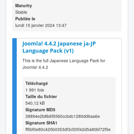
Maturity
Stable
Publiée le
lundi 15 janvier 2024 13:47
Joomla! 4.4.2 Japanese ja-JP
Language Pack (v1)
This is the full Japanese Language Pack for
Joomla! 4.4.2
Téléchargé
1 991 fois
Taille du fichier
540,12 kB
Signature MD5
38894e2b8b6f9360ccbdc1280dd6aa6e
Signature SHA1
ff5bf0e80c420b0353df3cf20f42d5a80bf72f5e