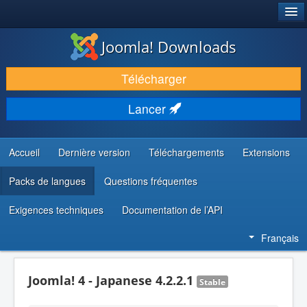
®
JOOMLA!
Joomla! Downloads
TÉLÉCHARGER & ÉTENDRE
Télécharger
DÉCOUVRIR & APPRENDRE
Lancer
COMMUNAUTÉ & SUPPORT
RESSOURCES DÉVELOPPEURS
Accueil
Dernière version
Téléchargements
Extensions
Packs de langues
Questions fréquentes
Exigences techniques
Documentation de l’API
Français
Joomla! 4 - Japanese 4.2.2.1
Stable