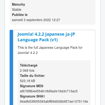
Maturity
Stable
Publiée le
samedi 3 septembre 2022 12:27
Joomla! 4.2.2 Japanese ja-JP
Language Pack (v1)
This is the full Japanese Language Pack for
Joomla! 4.2.2
Téléchargé
2 069 fois
Taille du fichier
523,18 kB
Signature MD5
af676f8b44554b18d9a2e19a3c713ac5
Signature SHA1
84a9b53f655393abff69d026b957ae1375119e