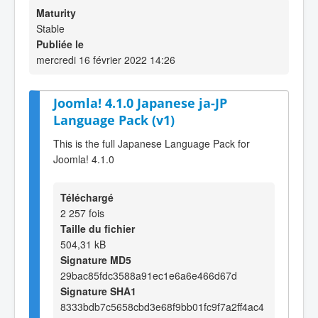
Maturity
Stable
Publiée le
mercredi 16 février 2022 14:26
Joomla! 4.1.0 Japanese ja-JP
Language Pack (v1)
This is the full Japanese Language Pack for
Joomla! 4.1.0
Téléchargé
2 257 fois
Taille du fichier
504,31 kB
Signature MD5
29bac85fdc3588a91ec1e6a6e466d67d
Signature SHA1
8333bdb7c5658cbd3e68f9bb01fc9f7a2ff4ac4