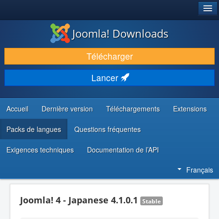
®
JOOMLA!
Joomla! Downloads
TÉLÉCHARGER & ÉTENDRE
Télécharger
DÉCOUVRIR & APPRENDRE
Lancer
COMMUNAUTÉ & SUPPORT
RESSOURCES DÉVELOPPEURS
Accueil
Dernière version
Téléchargements
Extensions
Packs de langues
Questions fréquentes
Exigences techniques
Documentation de l’API
Français
Joomla! 4 - Japanese 4.1.0.1
Stable