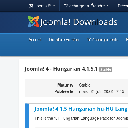
®
Joomla!
Télécharger & Étendre
Décou
Joomla! Downloads
Accueil
Dernière version
Téléchargements
E
Joomla! 4 - Hungarian 4.1.5.1
Stable
Maturity
Stable
Publiée le
mardi 21 juin 2022 17:15
Joomla! 4.1.5 Hungarian hu-HU Lang
This is the full Hungarian Language Pack for Joomla