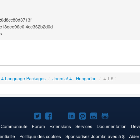
20d8cc80d3713f
5c18eee96e0f4ce362b2d0d
s
 4 Language Packages
/
Joomla! 4 - Hungarian
/
4.1.5.1
Joomla!
Joomla!
Joomla!
Joomla!
Joomla!
Joomla!
Joomla!
sur
sur
sur
sur
sur
sur
sur
Communauté
Forum
Extensions
Services
Documentation
Déve
Twitter
Facebook
YouTube
LinkedIn
Pinterest
Instagram
GitHub
entialité
Politique des cookies
Sponsorisez Joomla! avec 5 $
Aider