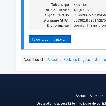
Téléchargé
3 007 fois
Taille du fichier
482,97 kB
Signature MD5
537de384f2e0fa345f
Signature SHA1
b58382d66901f52f7
Environments
Joomla! 4 Translation
Télécharger maintenant
Vous êtes ici :
Accueil
/
Packs de langues
/
Joomla
Accueil
À propos
Déclaration d’accessibilité
Politique de confid