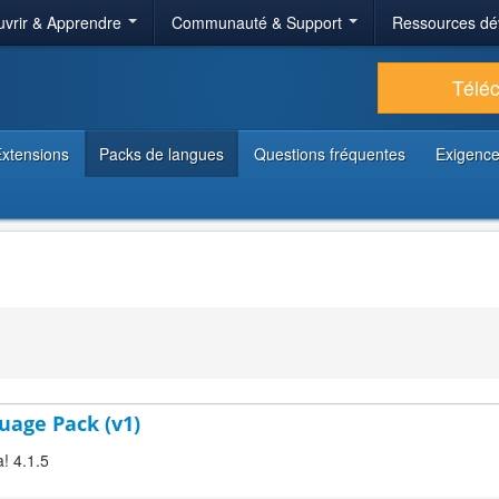
vrir & Apprendre
Communauté & Support
Ressources dé
Télé
xtensions
Packs de langues
Questions fréquentes
Exigence
uage Pack (v1)
! 4.1.5