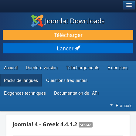
®
JOOMLA!
Joomla! Downloads
TÉLÉCHARGER & ÉTENDRE
Télécharger
DÉCOUVRIR & APPRENDRE
Lancer
COMMUNAUTÉ & SUPPORT
RESSOURCES DÉVELOPPEURS
Accueil
Dernière version
Téléchargements
Extensions
Packs de langues
Questions fréquentes
Exigences techniques
Documentation de l’API
Français
Joomla! 4 - Greek 4.4.1.2
Stable