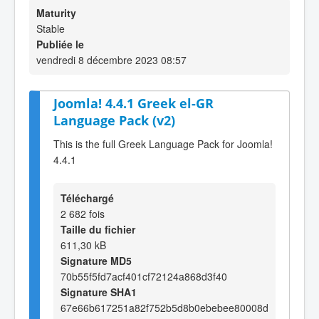
Maturity
Stable
Publiée le
vendredi 8 décembre 2023 08:57
Joomla! 4.4.1 Greek el-GR
Language Pack (v2)
This is the full Greek Language Pack for Joomla!
4.4.1
Téléchargé
2 682 fois
Taille du fichier
611,30 kB
Signature MD5
70b55f5fd7acf401cf72124a868d3f40
Signature SHA1
67e66b617251a82f752b5d8b0ebebee80008d