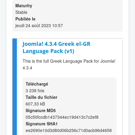
Maturity
Stable
Publiée le
jeudi 24 août 2023 10:57
Joomla! 4.3.4 Greek el-GR
Language Pack (v1)
This is the full Greek Language Pack for Joomla!
4.3.4
Téléchargé
3 238 fois
Taille du fichier
607,33 kB
Signature MD5
05c50fccdb1437344ec19d413c7c2ef8
Signature SHA1
ee2690e10d3d80d06b256c71d0acb96d4658