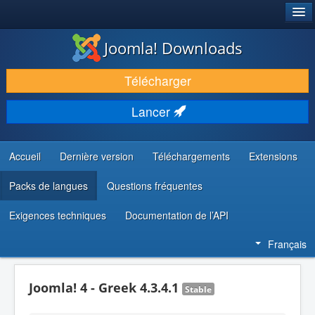
®
JOOMLA!
Joomla! Downloads
TÉLÉCHARGER & ÉTENDRE
Télécharger
DÉCOUVRIR & APPRENDRE
Lancer
COMMUNAUTÉ & SUPPORT
RESSOURCES DÉVELOPPEURS
Accueil
Dernière version
Téléchargements
Extensions
Packs de langues
Questions fréquentes
Exigences techniques
Documentation de l’API
Français
Joomla! 4 - Greek 4.3.4.1
Stable