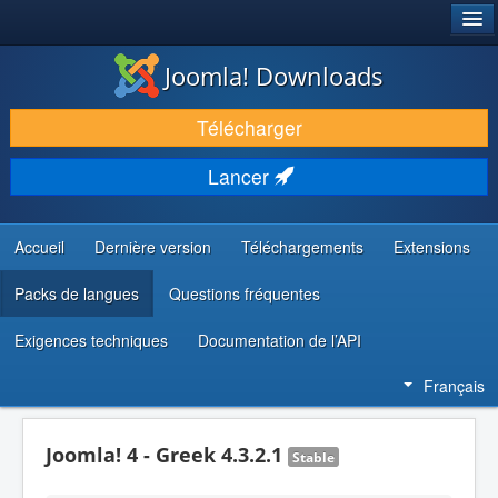
®
JOOMLA!
Joomla! Downloads
TÉLÉCHARGER & ÉTENDRE
Télécharger
DÉCOUVRIR & APPRENDRE
Lancer
COMMUNAUTÉ & SUPPORT
RESSOURCES DÉVELOPPEURS
Accueil
Dernière version
Téléchargements
Extensions
Packs de langues
Questions fréquentes
Exigences techniques
Documentation de l’API
Français
Joomla! 4 - Greek 4.3.2.1
Stable