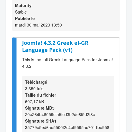
Maturity
Stable
Publiée le
mardi 30 mai 2023 13:50
Joomla! 4.3.2 Greek el-GR
Language Pack (v1)
This is the full Greek Language Pack for Joomla!
4.3.2
Téléchargé
3 350 fois
Taille du fichier
607,17 kB
Signature MD5
20b264b46059cfa5fcd3b2de8f5d2f8e
Signature SHA1
35779e5ed6ae5500f2c4bf9595ac7011be958