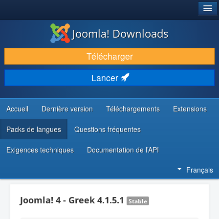
®
JOOMLA!
Joomla! Downloads
TÉLÉCHARGER & ÉTENDRE
Télécharger
DÉCOUVRIR & APPRENDRE
Lancer
COMMUNAUTÉ & SUPPORT
RESSOURCES DÉVELOPPEURS
Accueil
Dernière version
Téléchargements
Extensions
Packs de langues
Questions fréquentes
Exigences techniques
Documentation de l’API
Français
Joomla! 4 - Greek 4.1.5.1
Stable