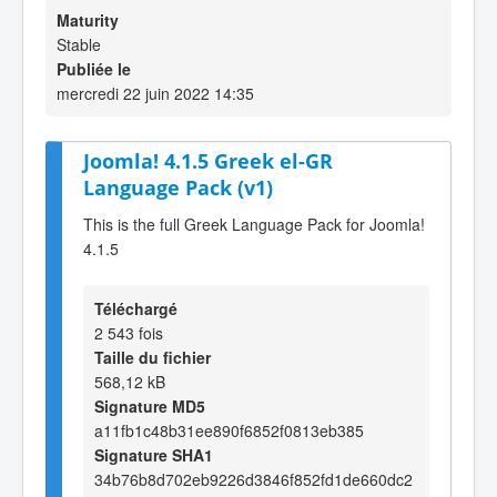
Maturity
Stable
Publiée le
mercredi 22 juin 2022 14:35
Joomla! 4.1.5 Greek el-GR
Language Pack (v1)
This is the full Greek Language Pack for Joomla!
4.1.5
Téléchargé
2 543 fois
Taille du fichier
568,12 kB
Signature MD5
a11fb1c48b31ee890f6852f0813eb385
Signature SHA1
34b76b8d702eb9226d3846f852fd1de660dc2