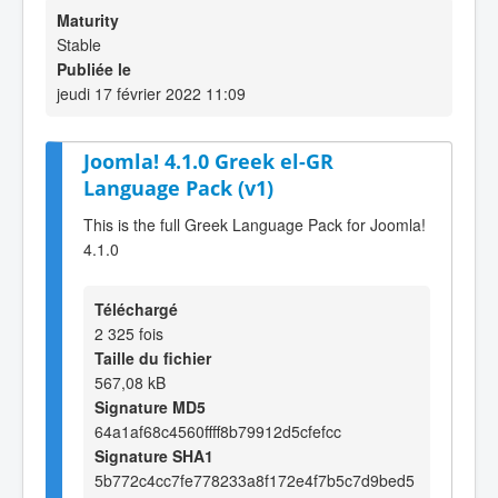
Maturity
Stable
Publiée le
jeudi 17 février 2022 11:09
Joomla! 4.1.0 Greek el-GR
Language Pack (v1)
This is the full Greek Language Pack for Joomla!
4.1.0
Téléchargé
2 325 fois
Taille du fichier
567,08 kB
Signature MD5
64a1af68c4560ffff8b79912d5cfefcc
Signature SHA1
5b772c4cc7fe778233a8f172e4f7b5c7d9bed5