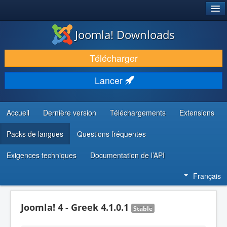
®
JOOMLA!
Joomla! Downloads
TÉLÉCHARGER & ÉTENDRE
Télécharger
DÉCOUVRIR & APPRENDRE
Lancer
COMMUNAUTÉ & SUPPORT
RESSOURCES DÉVELOPPEURS
Accueil
Dernière version
Téléchargements
Extensions
Packs de langues
Questions fréquentes
Exigences techniques
Documentation de l’API
Français
Joomla! 4 - Greek 4.1.0.1
Stable