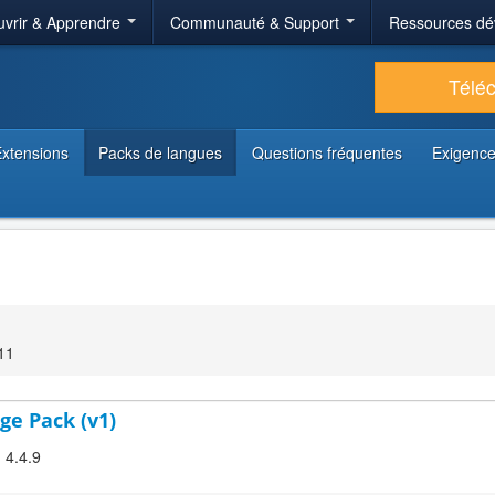
vrir & Apprendre
Communauté & Support
Ressources dé
Télé
xtensions
Packs de langues
Questions fréquentes
Exigence
11
ge Pack (v1)
 4.4.9