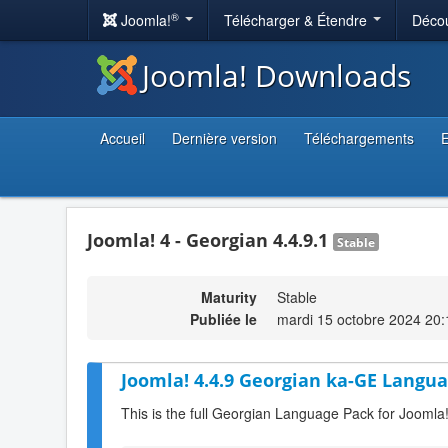
®
Joomla!
Télécharger & Étendre
Décou
Joomla! Downloads
Accueil
Dernière version
Téléchargements
E
Joomla! 4 - Georgian 4.4.9.1
Stable
Maturity
Stable
Publiée le
mardi 15 octobre 2024 20:
Joomla! 4.4.9 Georgian ka-GE Langua
This is the full Georgian Language Pack for Joomla!