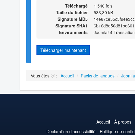
Téléchargé
1 540 fois
Taille du fichier
583,30 kB
Signature MD5
14e67ce55c5f9ee3c
Signature SHA1
6b16d8d50d81be601
Environments
Joomla! 4 Translation
Télécharger maintenant
Vous êtes ici :
Accueil
/
Packs de langues
/
Joomla
Accueil
À propos
Déclaration d’accessibilité
Politique de confid