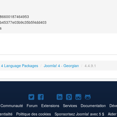
c86600187464953
b45377e03b9c35b5f4dd403
s
 4 Language Packages
/
Joomla! 4 - Georgian
/
4.4.9.1
Joomla!
Joomla!
Joomla!
Joomla!
Joomla!
Joomla!
Joomla!
sur
sur
sur
sur
sur
sur
sur
Communauté
Forum
Extensions
Services
Documentation
Déve
Twitter
Facebook
YouTube
LinkedIn
Pinterest
Instagram
GitHub
entialité
Politique des cookies
Sponsorisez Joomla! avec 5 $
Aider