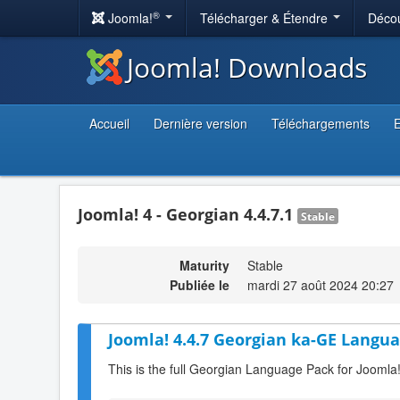
®
Joomla!
Télécharger & Étendre
Décou
Joomla! Downloads
Accueil
Dernière version
Téléchargements
E
Joomla! 4 - Georgian 4.4.7.1
Stable
Maturity
Stable
Publiée le
mardi 27 août 2024 20:27
Joomla! 4.4.7 Georgian ka-GE Langua
This is the full Georgian Language Pack for Joomla!