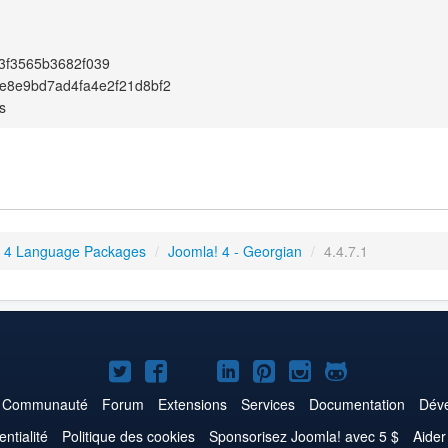
3f3565b3682f039
e8e9bd7ad4fa4e2f21d8bf2
s
 4 Language Packages
/
Joomla! 4 - Georgian
/
4.4.7.1
Joomla!
Joomla!
Joomla!
Joomla!
Joomla!
Joomla!
Joomla!
sur
sur
sur
sur
sur
sur
sur
Communauté
Forum
Extensions
Services
Documentation
Déve
Twitter
Facebook
YouTube
LinkedIn
Pinterest
Instagram
GitHub
entialité
Politique des cookies
Sponsorisez Joomla! avec 5 $
Aider