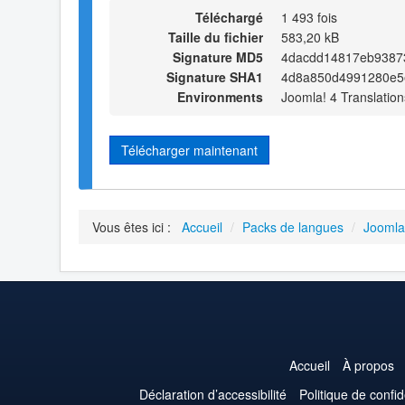
Téléchargé
1 493 fois
Taille du fichier
583,20 kB
Signature MD5
4dacdd14817eb9387
Signature SHA1
4d8a850d4991280e5
Environments
Joomla! 4 Translation
Télécharger maintenant
Vous êtes ici :
Accueil
/
Packs de langues
/
Joomla
Accueil
À propos
Déclaration d’accessibilité
Politique de confid