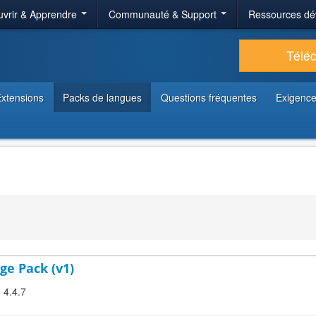
vrir & Apprendre
Communauté & Support
Ressources dé
Télé
xtensions
Packs de langues
Questions fréquentes
Exigence
ge Pack (v1)
 4.4.7