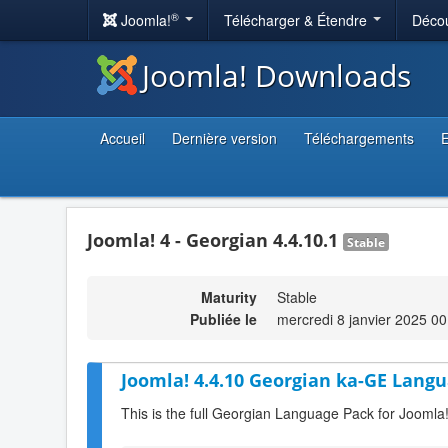
®
Joomla!
Télécharger & Étendre
Décou
Joomla! Downloads
Accueil
Dernière version
Téléchargements
E
Joomla! 4 - Georgian 4.4.10.1
Stable
Maturity
Stable
Publiée le
mercredi 8 janvier 2025 00
Joomla! 4.4.10 Georgian ka-GE Langu
This is the full Georgian Language Pack for Joomla