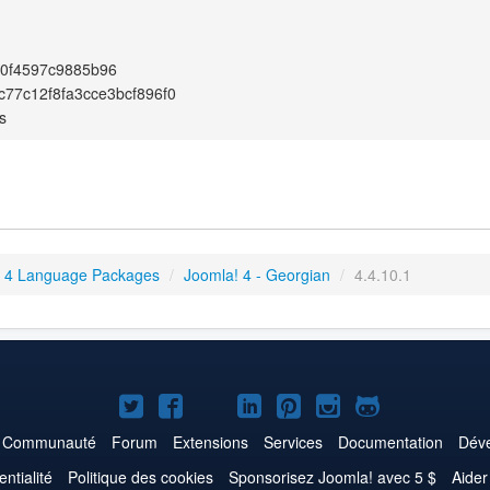
e0f4597c9885b96
77c12f8fa3cce3bcf896f0
s
 4 Language Packages
/
Joomla! 4 - Georgian
/
4.4.10.1
Joomla!
Joomla!
Joomla!
Joomla!
Joomla!
Joomla!
Joomla!
sur
sur
sur
sur
sur
sur
sur
Communauté
Forum
Extensions
Services
Documentation
Déve
Twitter
Facebook
YouTube
LinkedIn
Pinterest
Instagram
GitHub
entialité
Politique des cookies
Sponsorisez Joomla! avec 5 $
Aider