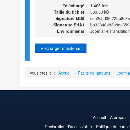
Téléchargé
1 468 fois
Taille du fichier
583,30 kB
Signature MD5
cea2cbd39f72bb8c8
Signature SHA1
bb33848a83b8dc359c
Environments
Joomla! 4 Translation
Télécharger maintenant
Vous êtes ici :
Accueil
/
Packs de langues
/
Joomla
Accueil
À propos
Déclaration d’accessibilité
Politique de confid