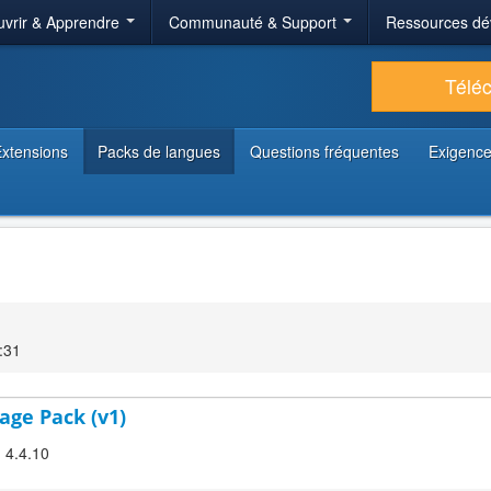
vrir & Apprendre
Communauté & Support
Ressources dé
Télé
xtensions
Packs de langues
Questions fréquentes
Exigence
:31
age Pack (v1)
! 4.4.10