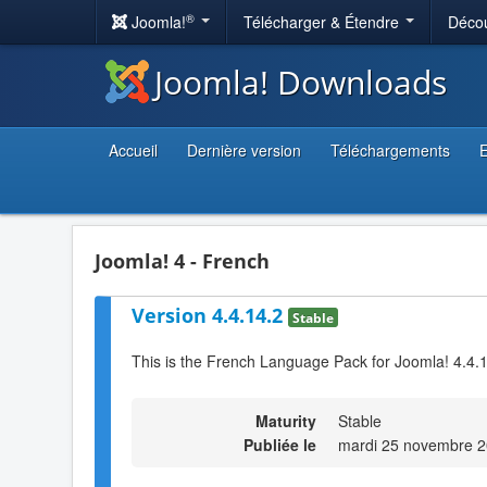
®
Joomla!
Télécharger & Étendre
Décou
Joomla! Downloads
Accueil
Dernière version
Téléchargements
E
Joomla! 4 - French
Version 4.4.14.2
Stable
This is the French Language Pack for Joomla! 4.4.1
Maturity
Stable
Publiée le
mardi 25 novembre 2