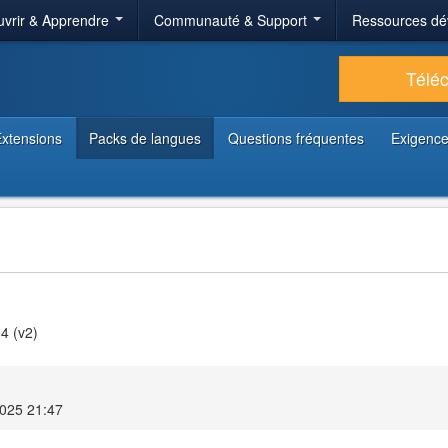
vrir & Apprendre
Communauté & Support
Ressources dé
Télé
xtensions
Packs de langues
Questions fréquentes
Exigence
4 (v2)
025 21:47