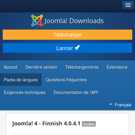
®
JOOMLA!
Joomla! Downloads
TÉLÉCHARGER & ÉTENDRE
Télécharger
DÉCOUVRIR & APPRENDRE
Lancer
COMMUNAUTÉ & SUPPORT
RESSOURCES DÉVELOPPEURS
Accueil
Dernière version
Téléchargements
Extensions
Packs de langues
Questions fréquentes
Exigences techniques
Documentation de l’API
Français
Joomla! 4 - Finnish 4.0.4.1
Stable