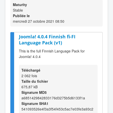
Maturity
Stable
Publiée le
mercredi 27 octobre 2021 08:50
Joomla! 4.0.4 Finnish fi-FI
Language Pack (v1)
This is the full Finnish Language Pack for
Joomla! 4.0.4
Téléchargé
2 062 fois
Taille du fichier
675,87 kB
Signature MD5
a6851429842833176d3275b5d6133f1a
Signature SHA1
541093526e4f3a3f54f453c5ac7e03fe3a93c2