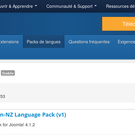
vrir & Apprendre
Communauté & Support
Ressources dé
Télé
xtensions
Packs de langues
Questions fréquentes
Exigence
1
Stable
:53
en-NZ Language Pack (v1)
k for Joomla! 4.1.2