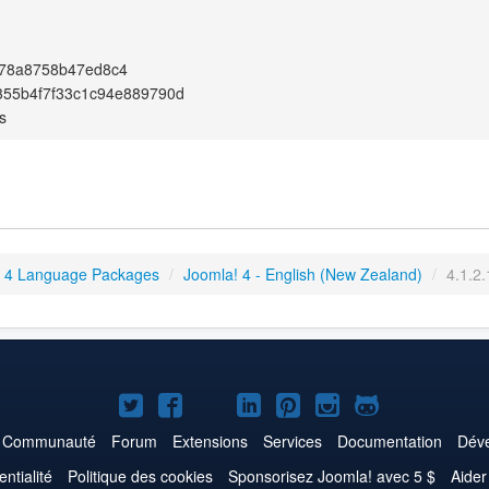
78a8758b47ed8c4
355b4f7f33c1c94e889790d
s
 4 Language Packages
/
Joomla! 4 - English (New Zealand)
/
4.1.2.
Joomla!
Joomla!
Joomla!
Joomla!
Joomla!
Joomla!
Joomla!
sur
sur
sur
sur
sur
sur
sur
Communauté
Forum
Extensions
Services
Documentation
Déve
Twitter
Facebook
YouTube
LinkedIn
Pinterest
Instagram
GitHub
entialité
Politique des cookies
Sponsorisez Joomla! avec 5 $
Aider