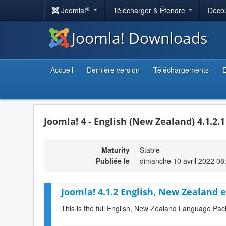
®
Joomla!
Télécharger & Étendre
Décou
Joomla! Downloads
Accueil
Dernière version
Téléchargements
E
Joomla! 4 - English (New Zealand) 4.1.2.
Maturity
Stable
Publiée le
dimanche 10 avril 2022 08
Joomla! 4.1.2 English, New Zealand 
This is the full English, New Zealand Language Pac