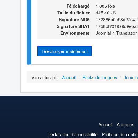
Téléchargé
1 885 fois
Taille du fichier
445,46 kB
Signature MD5
172886b0a98d27c41
Signature SHA1
1758df701999d9eba
Environments
Joomla! 4 Translation
Télécharger maintenant
Vous êtes ici :
Accueil
/
Packs de langues
/
Joomla
Accueil
À propos
Déclaration d’accessibilité
Politique de confid