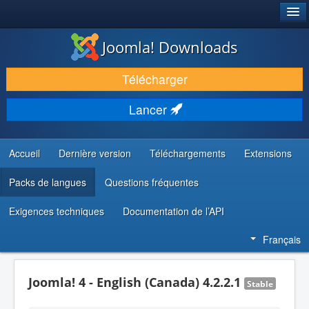
®
JOOMLA!
Joomla! Downloads
TÉLÉCHARGER & ÉTENDRE
Télécharger
DÉCOUVRIR & APPRENDRE
Lancer
COMMUNAUTÉ & SUPPORT
RESSOURCES DÉVELOPPEURS
Accueil
Dernière version
Téléchargements
Extensions
Packs de langues
Questions fréquentes
Exigences techniques
Documentation de l’API
Français
Joomla! 4 - English (Canada) 4.2.2.1
Stable