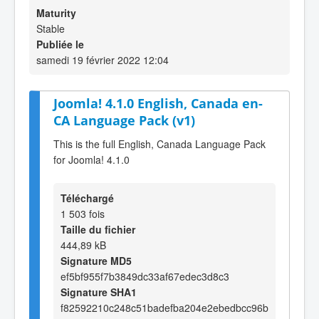
Maturity
Stable
Publiée le
samedi 19 février 2022 12:04
Joomla! 4.1.0 English, Canada en-
CA Language Pack (v1)
This is the full English, Canada Language Pack
for Joomla! 4.1.0
Téléchargé
1 503 fois
Taille du fichier
444,89 kB
Signature MD5
ef5bf955f7b3849dc33af67edec3d8c3
Signature SHA1
f82592210c248c51badefba204e2ebedbcc96b