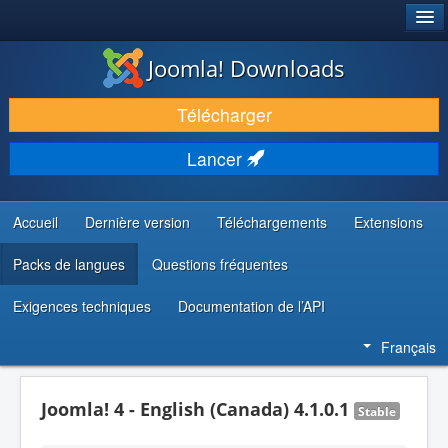
®
JOOMLA!
Joomla! Downloads
TÉLÉCHARGER & ÉTENDRE
Télécharger
DÉCOUVRIR & APPRENDRE
Lancer
COMMUNAUTÉ & SUPPORT
RESSOURCES DÉVELOPPEURS
Accueil
Dernière version
Téléchargements
Extensions
Packs de langues
Questions fréquentes
Exigences techniques
Documentation de l’API
Français
Joomla! 4 - English (Canada) 4.1.0.1
Stable