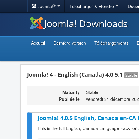
®
Joomla!
Télécharger & Étendre
Décou
Joomla! Downloads
Accueil
Dernière version
Téléchargements
E
Joomla! 4 - English (Canada) 4.0.5.1
Stable
Maturity
Stable
Publiée le
vendredi 31 décembre 202
Joomla! 4.0.5 English, Canada en-CA
This is the full English, Canada Language Pack for 