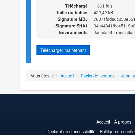
Téléchargé
1 661 fois
Taille du fichier
422,42 kB
Signature MD5
76371fdd66c253e55
Signature SHA1
94c44841fbc45119b
Environments
Joomla! 4 Translation
Télécharger maintenant
Vous êtes ici :
Accueil
/
Packs de langues
/
Joomla
Accueil
À propos
Déclaration d’accessibilité
Politique de confid