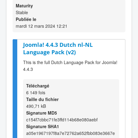
Maturity
Stable
Publiée le
mardi 12 mars 2024 12:21
Joomla! 4.4.3 Dutch nl-NL
Language Pack (v2)
This is the full Dutch Language Pack for Joomla!
4.4.3
Téléchargé
6 149 fois
Taille du fichier
490,71 kB
Signature MD5
c154f7cbbc71fe3ffd114b68e080aebf
Signature SHA1
a05e1967197f8a7e72762a652fbb083e3667e