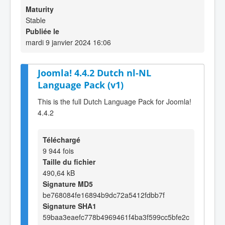
Maturity
Stable
Publiée le
mardi 9 janvier 2024 16:06
Joomla! 4.4.2 Dutch nl-NL
Language Pack (v1)
This is the full Dutch Language Pack for Joomla!
4.4.2
Téléchargé
9 944 fois
Taille du fichier
490,64 kB
Signature MD5
be768084fe16894b9dc72a5412fdbb7f
Signature SHA1
59baa3eaefc778b4969461f4ba3f599cc5bfe2c