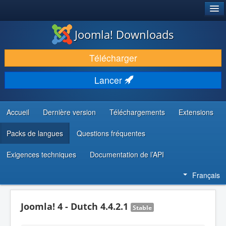
®
JOOMLA!
Joomla! Downloads
TÉLÉCHARGER & ÉTENDRE
Télécharger
DÉCOUVRIR & APPRENDRE
Lancer
COMMUNAUTÉ & SUPPORT
RESSOURCES DÉVELOPPEURS
Accueil
Dernière version
Téléchargements
Extensions
Packs de langues
Questions fréquentes
Exigences techniques
Documentation de l’API
Français
Joomla! 4 - Dutch 4.4.2.1
Stable